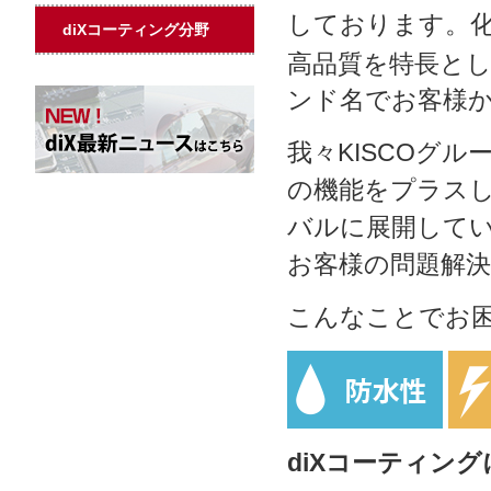
しております。
diXコーティング分野
高品質を特長とした
ンド名でお客様
我々KISCOグ
の機能をプラス
バルに展開して
お客様の問題解
こんなことでお
diXコーティン