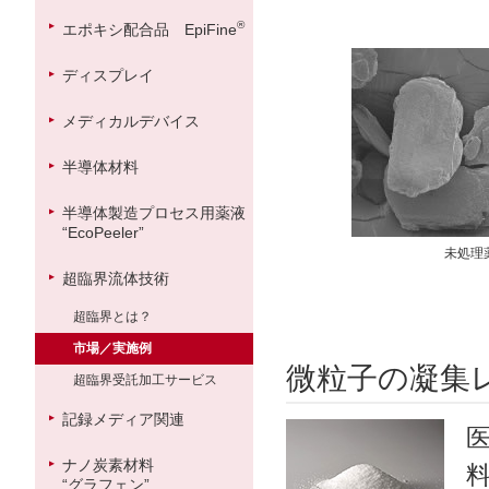
®
エポキシ配合品 EpiFine
ディスプレイ
メディカルデバイス
半導体材料
半導体製造プロセス用薬液
“EcoPeeler”
未処理
超臨界流体技術
超臨界とは？
市場／実施例
微粒子の凝集
超臨界受託加工サービス
記録メディア関連
ナノ炭素材料
“グラフェン”