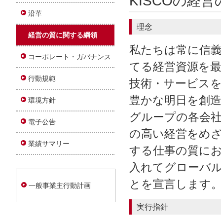
KISCOの経
沿革
理念
経営の質に関する綱領
私たちは常に信
コーポレート・ガバナンス
てる経営資源を
行動規範
技術・サービス
豊かな明日を創造
環境方針
グループの各会
電子公告
の高い経営をめ
業績サマリー
する仕事の質に
入れてグローバ
とを宣言します
一般事業主行動計画
実行指針