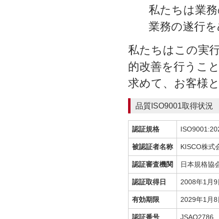
私たちは業務
業務の遂行を
私たちはこの実
的改善を行うこ
求めて、お客様
品質ISO9001取得状況
認証規格
ISO9001:2
被認証者名称
KISCO株式
認証審査機関
日本規格協
認証取得日
2008年1月
有効期限
2029年1月
認証番号
JSAQ2786