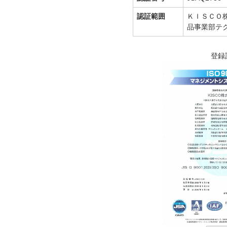
認証範囲
ＫＩＳＣＯ
品事業部テ
登録